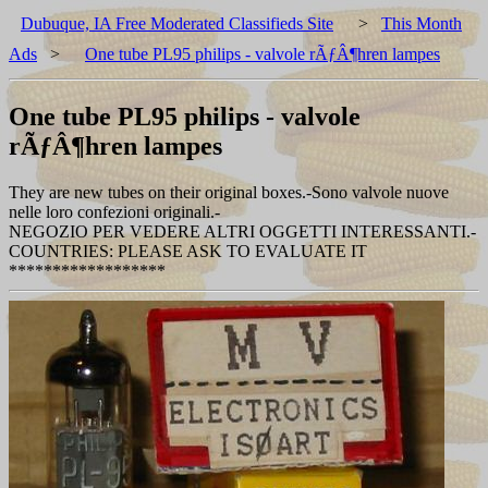
Dubuque, IA Free Moderated Classifieds Site
>
This Month
Ads
>
One tube PL95 philips - valvole rÃƒÂ¶hren lampes
One tube PL95 philips - valvole
rÃƒÂ¶hren lampes
They are new tubes on their original boxes.-Sono valvole nuove
nelle loro confezioni originali.-
NEGOZIO PER VEDERE ALTRI OGGETTI INTERESSANTI.-
COUNTRIES: PLEASE ASK TO EVALUATE IT
******************